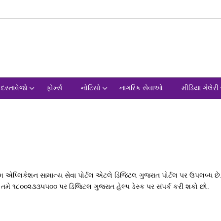
દસ્તાવેજો
ફોર્મ્સ
નોટિસો
નાગરિક સેવાઓ
મીડિયા ગેલેરી
કેશન સામાન્ય સેવા પોર્ટલ એટલે ડિજિટલ ગુજરાત પોર્ટલ પર ઉપલબ્ધ છે. વધ
તમે ૧૮૦૦૨૩૩૫૫૦૦ પર ડિજિટલ ગુજરાત હેલ્પ ડેસ્ક પર સંપર્ક કરી શકો છો.