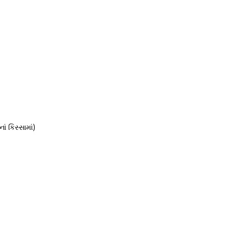
ં કિસ્સામાં)