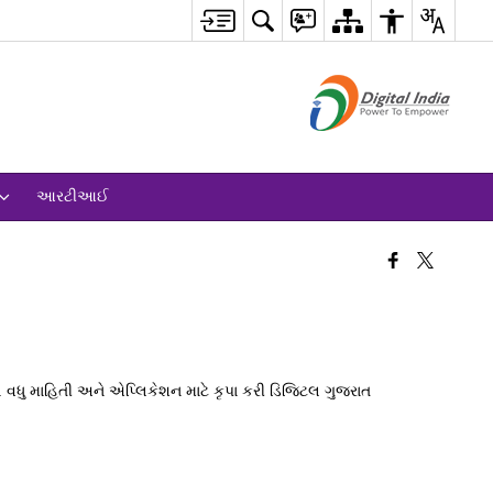
આરટીઆઈ
ુ માહિતી અને એપ્લિકેશન માટે કૃપા કરી ડિજિટલ ગુજરાત