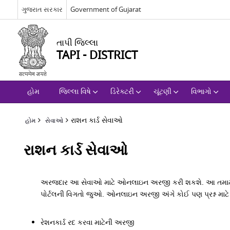
ગુજરાત સરકાર
Government of Gujarat
તાપી જિલ્લા
TAPI - DISTRICT
હોમ
જિલ્લા વિષે
ડિરેક્ટરી
ચૂંટણી
વિભાગો
રાશન કાર્ડ સેવાઓ
હોમ
સેવાઓ
રાશન કાર્ડ સેવાઓ
અરજદાર આ સેવાઓ માટે ઓનલાઇન અરજી કરી શકશે. આ તમામ એપ્લિ
પોર્ટલની વિગતો જુઓ. ઓનલાઇન અરજી અંગે કોઈ પણ પ્રશ્ન માટે 
રેશનકાર્ડ રદ કરવા માટેની અરજી