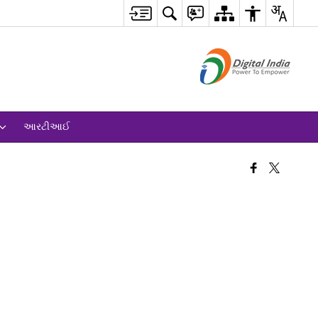
આરટીઆઈ