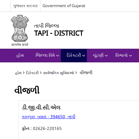
ગુજરાત સરકાર
Government of Gujarat
તાપી જિલ્લા
TAPI - DISTRICT
હોમ
જિલ્લા વિષે
ડિરેક્ટરી
ચૂંટણી
વિભાગો
વીજળી
હોમ
ડિરેક્ટરી
સાર્વજનિક સુવિધાઓ
વીજળી
ડી.જી.વી.સી.એલ
કાનપુરા, વ્યારા - 394650, તાપી
ફોન :
02626-220165