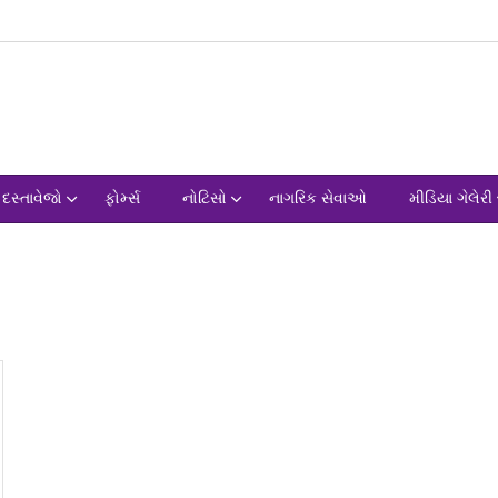
દસ્તાવેજો
ફોર્મ્સ
નોટિસો
નાગરિક સેવાઓ
મીડિયા ગેલેરી