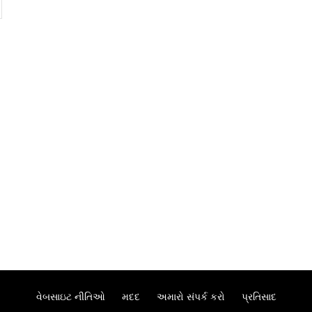
વેબસાઇટ નીતિઓ
મદદ
અમારો સંપર્ક કરો
પ્રતિસાદ