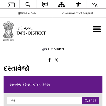
ગુજરાત સરકાર
Government of Gujarat
તાપી જિલ્લા
TAPI - DISTRICT
દસ્તાવેજો
હોમ
દસ્તાવેજો
દસ્તાવેજ કેટેગરી મુજબ ફિલ્ટર
ફિલ્ટર