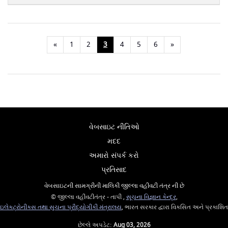
«
1
2
3
4
5
6
»
વેબસાઇટ નીતિઓ
મદદ
અમારો સંપર્ક કરો
પ્રતિસાદ
વેબસાઇટની સામગ્રીની માલિકી જીલ્લા વહીવટી તંત્ર ની છે
© જીલ્લા વહીવટીતંત્ર - તાપી ,
સૂચના વિજ્ઞાન કેન્દ્ર
,
ઇલેક્ટ્રોનીક્સ તથા સુચના પ્રૌદ્યોગીકી મંત્રાલય
, ભારત સરકાર દ્વારા વિકસિત અને પ્રકાશિત
છેલ્લે અપડેટ:
Aug 03, 2026